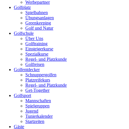
Werbepartner
Golfplatz
Spielbahnen
Übungsanlagen
Greenkeeping
Golf und Natur
Golfschule
Über Uns
Golftraining
Einsteigerkurse
Spezialkurse
Regel- und Platzkunde
Golfreisen
Golfentdecker
Schnuppergolfen
Platzreifekurs
Regel- und Platzkunde
Get-Together
Golfsport
Mannschaften
Spielgruppen
Jugend
Tunierkalender
Startzeiten
Gäste