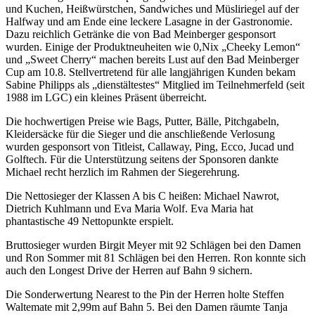
und Kuchen, Heißwürstchen, Sandwiches und Müsliriegel auf der
Halfway und am Ende eine leckere Lasagne in der Gastronomie.
Dazu reichlich Getränke die von Bad Meinberger gesponsort
wurden. Einige der Produktneuheiten wie 0,Nix „Cheeky Lemon“
und „Sweet Cherry“ machen bereits Lust auf den Bad Meinberger
Cup am 10.8. Stellvertretend für alle langjährigen Kunden bekam
Sabine Philipps als „dienstältestes“ Mitglied im Teilnehmerfeld (seit
1988 im LGC) ein kleines Präsent überreicht.
Die hochwertigen Preise wie Bags, Putter, Bälle, Pitchgabeln,
Kleidersäcke für die Sieger und die anschließende Verlosung
wurden gesponsort von Titleist, Callaway, Ping, Ecco, Jucad und
Golftech. Für die Unterstützung seitens der Sponsoren dankte
Michael recht herzlich im Rahmen der Siegerehrung.
Die Nettosieger der Klassen A bis C heißen: Michael Nawrot,
Dietrich Kuhlmann und Eva Maria Wolf. Eva Maria hat
phantastische 49 Nettopunkte erspielt.
Bruttosieger wurden Birgit Meyer mit 92 Schlägen bei den Damen
und Ron Sommer mit 81 Schlägen bei den Herren. Ron konnte sich
auch den Longest Drive der Herren auf Bahn 9 sichern.
Die Sonderwertung Nearest to the Pin der Herren holte Steffen
Waltemate mit 2,99m auf Bahn 5. Bei den Damen räumte Tanja