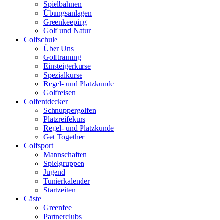
Spielbahnen
Übungsanlagen
Greenkeeping
Golf und Natur
Golfschule
Über Uns
Golftraining
Einsteigerkurse
Spezialkurse
Regel- und Platzkunde
Golfreisen
Golfentdecker
Schnuppergolfen
Platzreifekurs
Regel- und Platzkunde
Get-Together
Golfsport
Mannschaften
Spielgruppen
Jugend
Tunierkalender
Startzeiten
Gäste
Greenfee
Partnerclubs