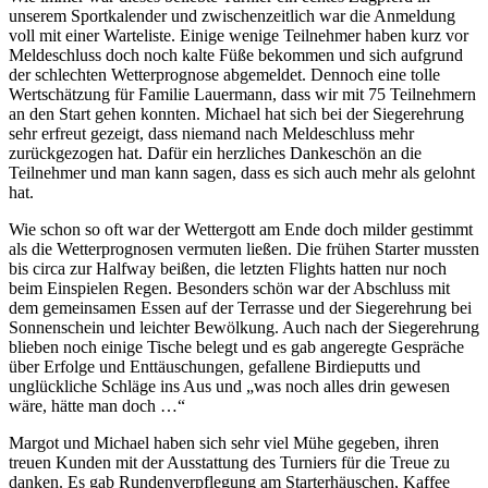
unserem Sportkalender und zwischenzeitlich war die Anmeldung
voll mit einer Warteliste. Einige wenige Teilnehmer haben kurz vor
Meldeschluss doch noch kalte Füße bekommen und sich aufgrund
der schlechten Wetterprognose abgemeldet. Dennoch eine tolle
Wertschätzung für Familie Lauermann, dass wir mit 75 Teilnehmern
an den Start gehen konnten. Michael hat sich bei der Siegerehrung
sehr erfreut gezeigt, dass niemand nach Meldeschluss mehr
zurückgezogen hat. Dafür ein herzliches Dankeschön an die
Teilnehmer und man kann sagen, dass es sich auch mehr als gelohnt
hat.
Wie schon so oft war der Wettergott am Ende doch milder gestimmt
als die Wetterprognosen vermuten ließen. Die frühen Starter mussten
bis circa zur Halfway beißen, die letzten Flights hatten nur noch
beim Einspielen Regen. Besonders schön war der Abschluss mit
dem gemeinsamen Essen auf der Terrasse und der Siegerehrung bei
Sonnenschein und leichter Bewölkung. Auch nach der Siegerehrung
blieben noch einige Tische belegt und es gab angeregte Gespräche
über Erfolge und Enttäuschungen, gefallene Birdieputts und
unglückliche Schläge ins Aus und „was noch alles drin gewesen
wäre, hätte man doch …“
Margot und Michael haben sich sehr viel Mühe gegeben, ihren
treuen Kunden mit der Ausstattung des Turniers für die Treue zu
danken. Es gab Rundenverpflegung am Starterhäuschen, Kaffee